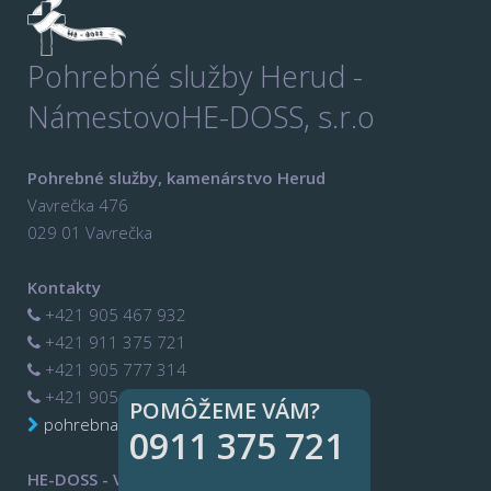
Pohrebné služby Herud -
Námestovo
HE-DOSS, s.r.o
Pohrebné služby, kamenárstvo Herud
Vavrečka 476
029 01 Vavrečka
Kontakty
+421 905 467 932
+421 911 375 721
+421 905 777 314
+421 905 302 585
POMÔŽEME VÁM?
pohrebnasluzbahedoss@gmail.com
0911 375 721
HE-DOSS - Výroba