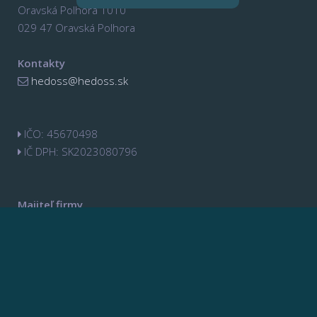
Oravská Polhora 1010
029 47 Oravská Polhora
Kontakty
hedoss@hedoss.sk
IČO: 45670498
IČ DPH: SK2023080796
Majiteľ firmy
Pavol Herud
0905 302 585
Pavol Herud ml.
0911 375 721