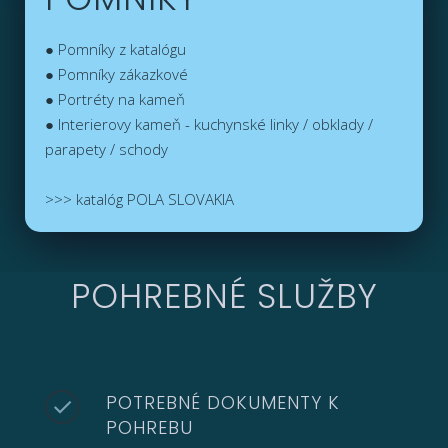
● Pomníky z katalógu
● Pomníky zákazkové
● Portréty na kameň
● Interierovy kameň - kuchynské linky / obklady /
parapety / schody
>>> katalóg POLA SLOVAKIA
POHREBNÉ SLUŽBY
POTREBNÉ DOKUMENTY K
POHREBU