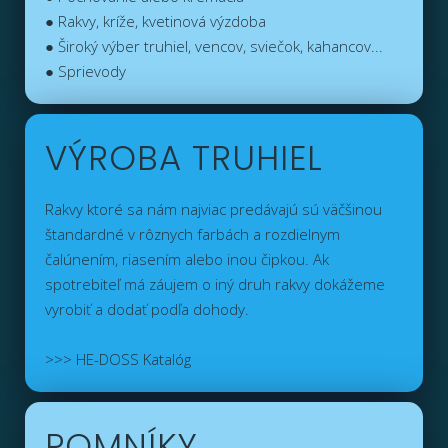
● Rakvy, kríže, kvetinová výzdoba
● Široký výber truhiel, vencov, sviečok, kahancov...
● Sprievody
VÝROBA TRUHIEL
Rakvy ktoré sa nám najviac predávajú sú väčšinou
štandardné v rôznych farbách a rozdielnym
čalúnením, riasením alebo inou čipkou. Ak
spotrebiteľ má záujem o iný druh rakvy dokážeme
vyrobiť a dodať podľa dohody.
>>> HE-DOSS Katalóg
POMNÍKY