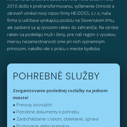
2010 došlo k pretransformovaniu, vyčlenenie činnosti a
zároveň vznikol nový názov firmy HE-DOSS, s.r.o, naša
firma si udržiava vynikajúcu pozíciu na Slovenskom trhu,
ale zaoberá sa aj vývozom rakiev do zahraničia. Na výrobe
rakiev sa podieľajú muži i ženy, pre náš región s vysokou
mierou nezamestnanosti sme pri nich významným
prínosom, nakoľko ide o prácu v mieste bydliska.
POHREBNÉ SLUŽBY
Zorganizovanie poslednej rozlúčky na jednom
mieste!
● Prevozy zosnulých
● Potrebné dokumenty k pohrebu
● Zaobchádzanie s telom, obliekanie, úprava
● Pochovanie alebo kremácia