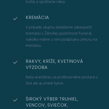
truhly a spúšťanie rakvy.
KREMÁCIA
V prípade záujmu dokážeme zabezpečiť
kremáciu v Žilinskej spoločnosti Funeral,
nakoľko máme s nimi podpísanu zmluvu na
kremáciu.
RAKVY, KRÍŽE, KVETINOVÁ
VÝZDOBA
Naša aranžérku sa profesionálne postará o
živé ale aj umelé kytice.
ŠIROKÝ VÝBER TRUHIEL,
VENCOV, SVIEČOK,