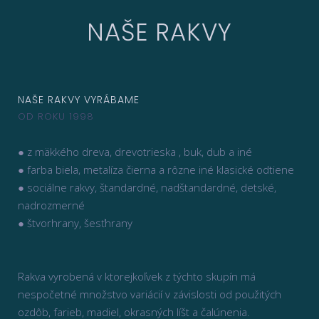
NAŠE RAKVY
NAŠE RAKVY VYRÁBAME
OD ROKU 1998
● z mäkkého dreva, drevotrieska , buk, dub a iné
● farba biela, metalíza čierna a rôzne iné klasické odtiene
● sociálne rakvy, štandardné, nadštandardné, detské,
nadrozmerné
● štvorhrany, šesťhrany
Rakva vyrobená v ktorejkoľvek z týchto skupín má
nespočetné množstvo variácií v závislosti od použitých
ozdôb, farieb, madiel, okrasných líšt a čalúnenia.